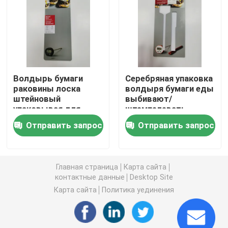
напечатанная рифленая коробка
Коробка свечи упаковывая
Волдырь бумаги
Серебряная упаковка
раковины лоска
волдыря бумаги еды
Умирает коробка отрезка упаковывая
штейновый
выбивают/
упаковывая для
штемпелевать
упаковки еды
Debosss горячий
Печать наклеек-этикеток
Отправить запрос
Отправить запрос
Бумажная упаковка волдыря
Главная страница
Карта сайта
контактные данные
Desktop Site
Пусковые площадки слоя паллета
Карта сайта
Политика уединения