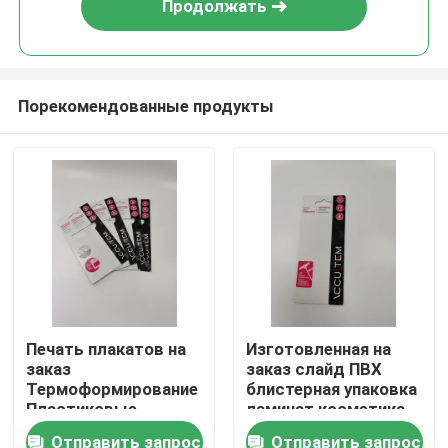
Продолжать
Порекомендованные продукты
Главная страница
Печать плакатов на
Изготовленная на
заказ
заказ слайд ПВХ
Продукция
Термоформирование
блистерная упаковка
Пластиковые
ламинат косметика
пузырьки Карточная
блистерная упаковка
Отправить запрос
Отправить запрос
О Компании