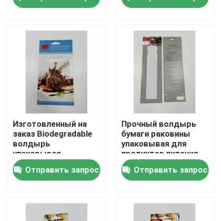
упаковка для
макияжа Эластичная
щетка
Наша фабрика
контроль качества
контактные данные
Отправить запрос
Изготовленный на
Прочный волдырь
заказ Biodegradable
бумаги раковины
волдырь
упаковывая для
Напечатанная упаковывая коробка
упаковывая
продуктов питания
пластиковую
FSC
Отправить запрос
Отправить запрос
раковину упаковывая
для еды
Коробки розничной упаковки
Изготовленные на заказ упаковывая коробки