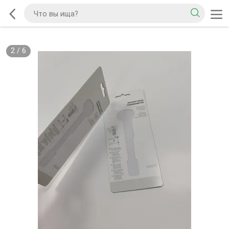
2
/
6