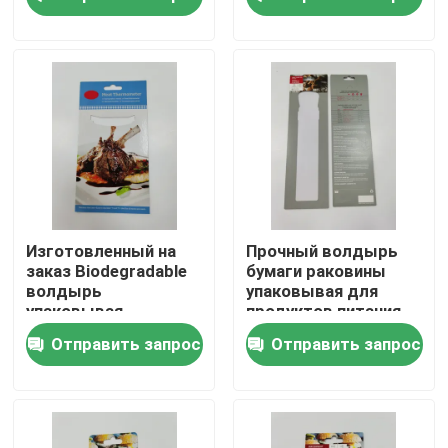
упаковка для
макияжа Эластичная
щетка
Наша фабрика
контроль качества
контактные данные
Отправить запрос
Изготовленный на
Прочный волдырь
заказ Biodegradable
бумаги раковины
волдырь
упаковывая для
Напечатанная упаковывая коробка
упаковывая
продуктов питания
пластиковую
FSC
Отправить запрос
Отправить запрос
раковину упаковывая
для еды
Коробки розничной упаковки
Изготовленные на заказ упаковывая коробки