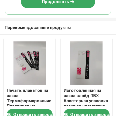
Продолжать
Порекомендованные продукты
Главная страница
Печать плакатов на
Изготовленная на
заказ
заказ слайд ПВХ
Продукция
Термоформирование
блистерная упаковка
Пластиковые
ламинат косметика
пузырьки Карточная
блистерная упаковка
Отправить запрос
Отправить запрос
О Компании