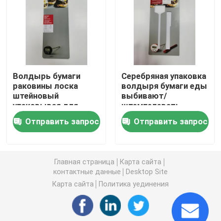
напечатанная рифленая коробка
Коробка свечи упаковывая
Волдырь бумаги
Серебряная упаковка
раковины лоска
волдыря бумаги еды
Умирает коробка отрезка упаковывая
штейновый
выбивают/
упаковывая для
штемпелевать
упаковки еды
Debosss горячий
Печать наклеек-этикеток
Отправить запрос
Отправить запрос
Бумажная упаковка волдыря
Главная страница
Карта сайта
контактные данные
Desktop Site
Пусковые площадки слоя паллета
Карта сайта
Политика уединения