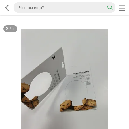
2
/
5