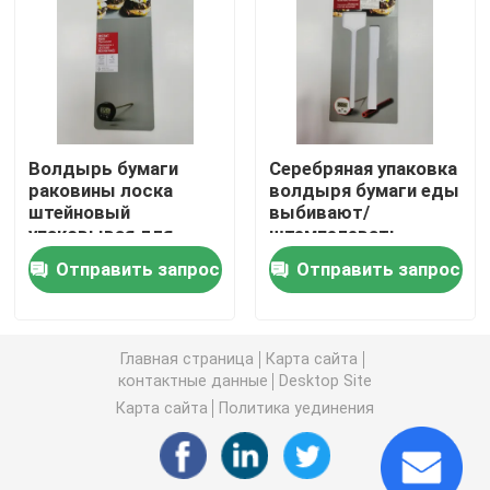
напечатанная рифленая коробка
Коробка свечи упаковывая
Волдырь бумаги
Серебряная упаковка
раковины лоска
волдыря бумаги еды
Умирает коробка отрезка упаковывая
штейновый
выбивают/
упаковывая для
штемпелевать
упаковки еды
Debosss горячий
Печать наклеек-этикеток
Отправить запрос
Отправить запрос
Бумажная упаковка волдыря
Главная страница
Карта сайта
контактные данные
Desktop Site
Пусковые площадки слоя паллета
Карта сайта
Политика уединения