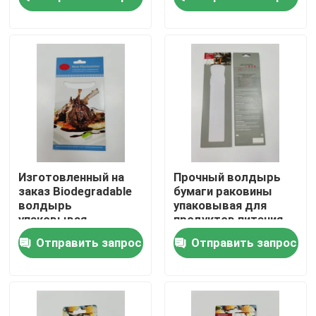
упаковка для
макияжа Эластичная
щетка
Наша фабрика
контроль качества
контактные данные
Отправить запрос
Изготовленный на
Прочный волдырь
заказ Biodegradable
бумаги раковины
волдырь
упаковывая для
Напечатанная упаковывая коробка
упаковывая
продуктов питания
пластиковую
FSC
Отправить запрос
Отправить запрос
раковину упаковывая
для еды
Коробки розничной упаковки
Изготовленные на заказ упаковывая коробки