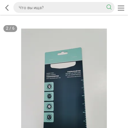
2
/
6