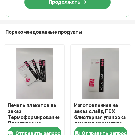
Продолжать
Порекомендованные продукты
Главная страница
Печать плакатов на
Изготовленная на
заказ
заказ слайд ПВХ
Продукция
Термоформирование
блистерная упаковка
Пластиковые
ламинат косметика
пузырьки Карточная
блистерная упаковка
Отправить запрос
Отправить запрос
О Компании