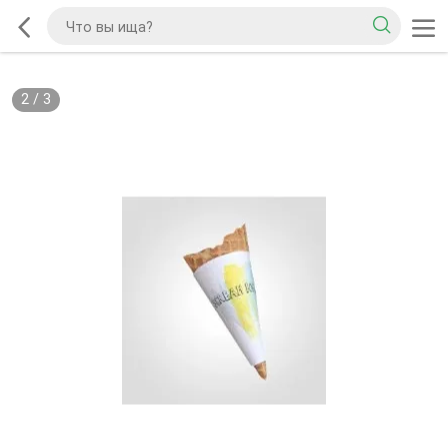
2
/
3