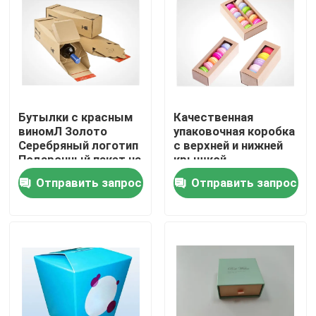
Бутылки с красным
Качественная
виномЛ Золото
упаковочная коробка
Серебряный логотип
с верхней и нижней
Подарочный пакет на
крышкой
2 бутылки Упаковка/
Отправить запрос
Отправить запрос
Складка/Упаковка
Главная страница
Продукция
О Компании