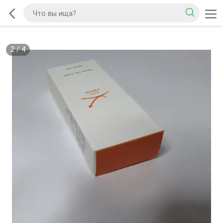
2
/
4