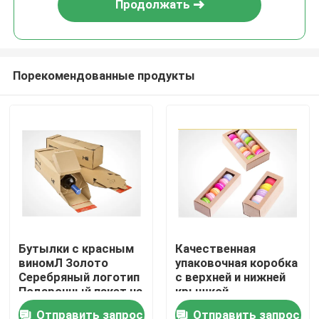
Продолжать
Порекомендованные продукты
Главная страница
Бутылки с красным
Качественная
виномЛ Золото
упаковочная коробка
Продукция
Серебряный логотип
с верхней и нижней
Подарочный пакет на
крышкой
2 бутылки Упаковка/
Отправить запрос
Отправить запрос
О Компании