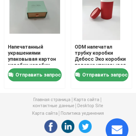
напечатанная рифленая коробка
Коробка свечи упаковывая
Напечатанный
ODM напечатал
украшениями
трубку коробки
Умирает коробка отрезка упаковывая
упаковывая картон
Дебосс Эко коробки
коробки коробки
подарка упаковывая
биоразлагаемый
дружелюбную
Печать наклеек-этикеток
Отправить запрос
Отправить запрос
магнитный твердый
упаковывая круглую
Бумажная упаковка волдыря
Главная страница
Карта сайта
контактные данные
Desktop Site
Пусковые площадки слоя паллета
Карта сайта
Политика уединения